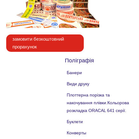
замовити безкоштовний
прорахунок
Поліграфія
Банери
Види друку
Плоттерна порізка та
накочування плівки.Кольорова
розкладка ORACAL 641 серії.
Буклети
Конверты