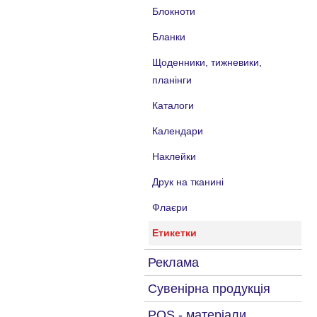
Блокноти
Бланки
Щоденники, тижневики,
планінги
Каталоги
Календари
Наклейки
Друк на тканині
Флаєри
Етикетки
Реклама
Сувенірна продукція
POS - матеріали