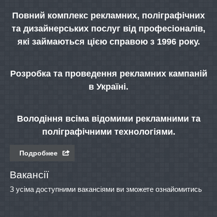
Повний комплекс рекламних, поліграфічних
та дизайнерських послуг від професіоналів,
які займаються цією справою з 1996 року.
Розробка та проведення рекламних кампаній
в Україні.
Володіння всіма відомими рекламними та
поліграфічними технологіями.
Подробнее
Вакансії
З усіма доступними вакансіями ви зможете ознайомитись