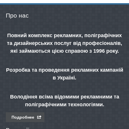
Про нас
Повний комплекс рекламних, поліграфічних
та дизайнерських послуг від професіоналів,
які займаються цією справою з 1996 року.
Розробка та проведення рекламних кампаній
в Україні.
Володіння всіма відомими рекламними та
поліграфічними технологіями.
Подробнее