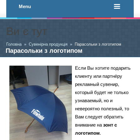
Menu
Ви є тут
Головна
»
Сувенірна продукція
»
Парасольки з логотипом
Парасольки з логотипом
Если Вы хотите подарить
клиенту или партнёру
рекламный сувенир,
который будет не только
узнаваемый, но и
невероятно полезный, то
Вам следует обратить
внимание на
зонт с
логотипом
.