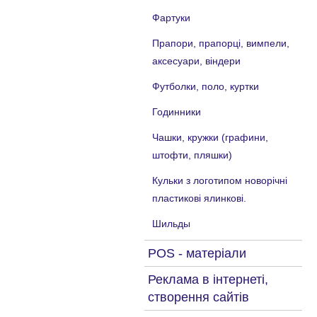
Фартуки
Прапори, прапорці, вимпели,
аксесуари, віндери
Футболки, поло, куртки
Годинники
Чашки, кружки (графини,
штофти, пляшки)
Кульки з логотипом новорічні
пластикові ялинкові.
Шильды
POS - матеріали
Реклама в інтернеті,
створення сайтів