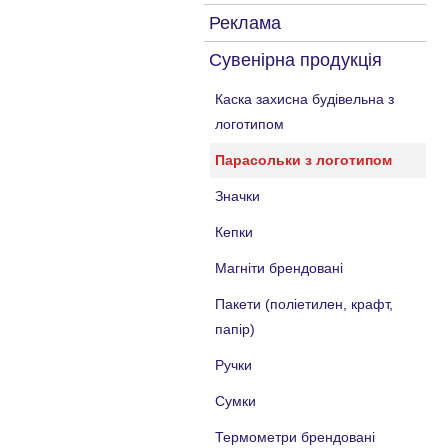
Реклама
Сувенірна продукція
Каска захисна будівельна з
логотипом
Парасольки з логотипом
Значки
Кепки
Магніти брендовані
Пакети (поліетилен, крафт,
папір)
Ручки
Сумки
Термометри брендовані